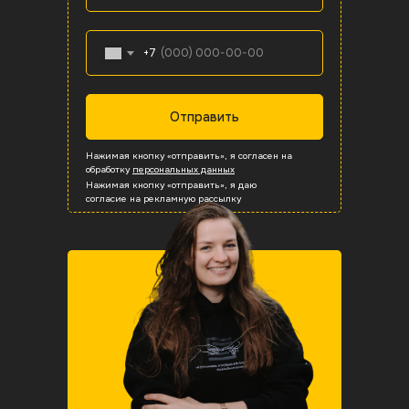
+7
Отправить
Плиты мощения
Вентфасады
Бордюры
Ступени
Ступени
Нажимая кнопку «отправить», я согласен на
обработку
персональных данных
Вентфасады
Бордюры
Бордюры
Плитка
Плитка
Нажимая кнопку «отправить», я даю
согласие на рекламную рассылку
Вся продукция
Вся продукция
Вся продукция
Вся продукция
Вся продукция