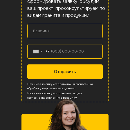
сформировать заявку, обсудим
ваш проект, проконсультируем по
видам гранита и продукции
Ваше имя
+7
Отправить
Плиты мощения
Вентфасады
Бордюры
Ступени
Ступени
Нажимая кнопку «отправить», я согласен на
обработку
персональных данных
Вентфасады
Бордюры
Бордюры
Плитка
Плитка
Нажимая кнопку «отправить», я даю
согласие на рекламную рассылку
Вся продукция
Вся продукция
Вся продукция
Вся продукция
Вся продукция