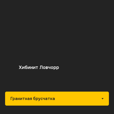
Хибинит Ловчорр