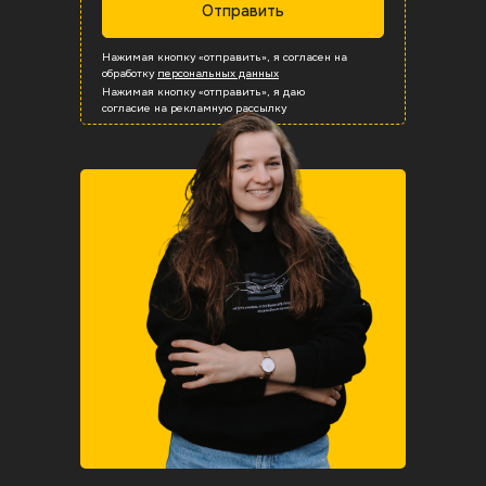
Отправить
Плиты мощения
Вентфасады
Бордюры
Ступени
Ступени
Нажимая кнопку «отправить», я согласен на
обработку
персональных данных
Вентфасады
Бордюры
Бордюры
Плитка
Плитка
Нажимая кнопку «отправить», я даю
согласие на рекламную рассылку
Вся продукция
Вся продукция
Вся продукция
Вся продукция
Вся продукция